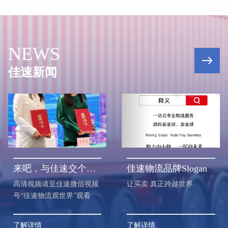
NEWS
佳速新闻
来吧，与佳速交个朋友
佳速物流品牌Slogan
速微信视频
让买卖 真正跨越世界
红海时代，物流
界”观看
存法则。高清视
微信视频号“佳速
界”内观看。
了解详情
了解详情