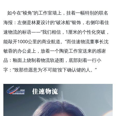
“
”
如今在
棱角
的工作室墙上，挂着一幅特别的联名
“
”
海报：左侧是林夏设计的
破冰船
银饰，右侧印着佳
——“
1
速物流的标语
我们相信，
厘米的个性化突破，
1000
”
能敲开
公里的商业航道。
而佳速物流董事长沈
敏蓉的办公桌上，放着一个陶瓷工作室送来的感谢
品：釉面上烧制着物流轨迹图，底部刻着一行小
“
‘
’
”
字：
致那些愿意为
不可能
按下确认键的人。