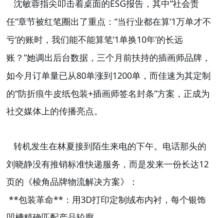
ESG
“
沈敏蓉指尖叩击着桌面的
报告，其中
社会责
”
“
‘1
任
章节被红笔圈出了重点：
当行业都在算
万单才不
’
‘1
10
’
亏
的账时，我们能不能算笔
单换
年
的长远
”
账？
她调出后台数据，三个月前扶持的插画师品牌，
80
1200
如今月订单量已从
单涨到
单，而佳速为其定制
“
+
”
的
防折痕牛皮纸包装
插画师签名封条
方案，正成为
社交媒体上的传播亮点。
转机发生在林夏接到陌生来电的下午。电话那头的
12
刘晓静没有推销标准快递服务，而是发来一份长达
页的《棱角品牌物流解决方案》：
**
**
3D
包装革命
：用
打印定制绒布内衬，每个银饰
凹槽精确匹配产品轮廓