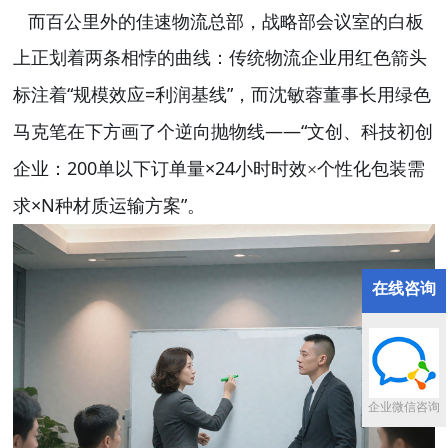
而百公里外的佳速物流总部，战略部会议室的白板
上正划着两条相悖的曲线：传统物流企业用红色箭头
“
=
”
标注着
规模效应
利润基线
，而沈敏蓉董事长用绿色
——“
马克笔在下方画了个逆向抛物线
文创、科技初创
200
×24
企业：
单以下订单量
小时时效×个性化包装需
×N
”
求
种材质运输方案
。
在线咨询
企业微信咨询