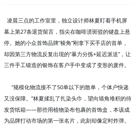
凌晨三点的工作室里，独立设计师林夏盯着手机屏
27
幕上第
条退货留言，指尖在咖啡渍斑驳的键盘上悬
“
”
停。她的小众首饰品牌
棱角
刚拿下买手店的首单，
“
+
”
却因第三方物流反复出现的
暴力分拣
延迟派送
，让
三件手工锻造的银饰在客户手中变成了变形的废件。
“
50
规模化物流接不了
单以下的散单，个体户快递
”
又没保障。
林夏揉乱了扎染头巾，望向墙角堆积的待
——
发货纸箱
那些用植物染布包裹的首饰盒，本该成
为品牌打动市场的第一张名片，此刻却像定时炸弹。