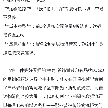
**
**
“
”
运输链路
：划分
北上广深
专属特快卡班，中途
不经停。
**
**
3
6
成本模型
：前
个月按实际单量
折结算，达标
20%
后返点
**
**
2
7×24
应急机制
：配备
名专属物流管家，
小时对
接包装突发需求。
“
”
LOGO
当第一件完好无损的
棱角
首饰通过印有品牌
的定制纸箱送达客户手中时，林夏在开箱视频里看到
了自己设计的鸢尾花吊坠在阳光下折射的光芒。而佳
速物流的监控大屏上，代表初创企业的绿色数据流正
15%
——
以每月
的增速爬升
那些曾被传统物流拒之门